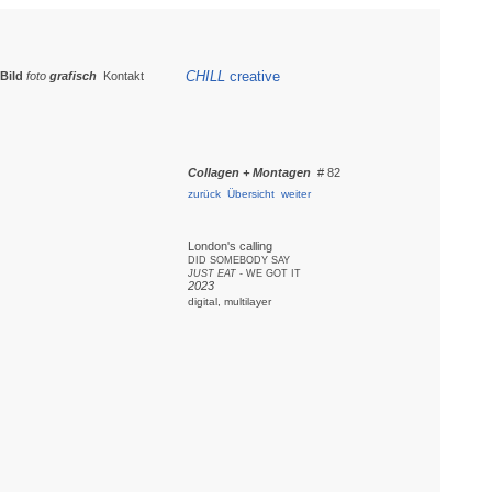
CHILL
creative
Bild
foto
grafisch
Kontakt
Collagen + Montagen
# 82
zurück
Übersicht
weiter
London's calling
DID SOMEBODY SAY
JUST EAT
- WE GOT IT
2023
digital, multilayer