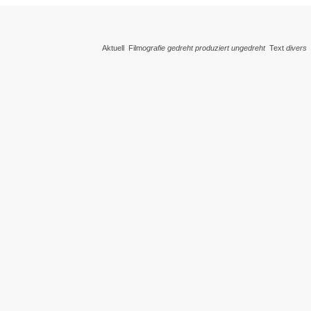
Aktuell
Film
ografie
gedreht
produziert
ungedreht
Text
divers