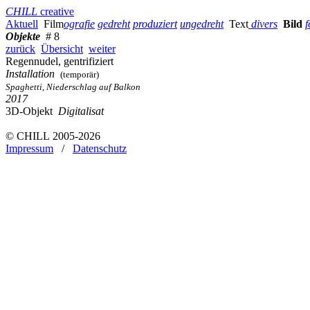
CHILL
creative
Aktuell
Film
ografie
gedreht
produziert
ungedreht
Text
divers
Bild
f
Objekte
# 8
zurück
Übersicht
weiter
Regennudel, gentrifiziert
Installation
(temporär)
Spaghetti, Niederschlag auf Balkon
2017
3D-Objekt
Digitalisat
© CHILL 2005-2026
Impressum
/
Datenschutz