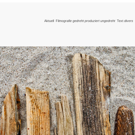
Aktuell
Film
ografie
gedreht
produziert
ungedreht
Text
divers