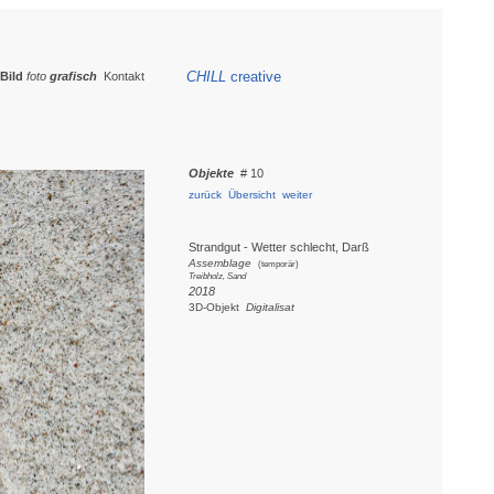
CHILL
creative
Bild
foto
grafisch
Kontakt
Objekte
# 10
zurück
Übersicht
weiter
Strandgut - Wetter schlecht, Darß
Assemblage
(temporär)
Treibholz, Sand
2018
3D-Objekt
Digitalisat